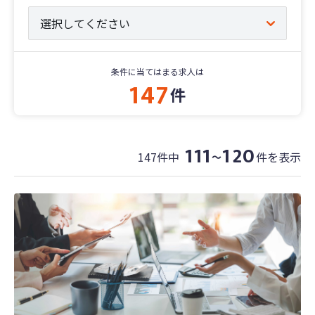
条件に当てはまる求人は
147
件
111
120
147件中
件を表示
〜