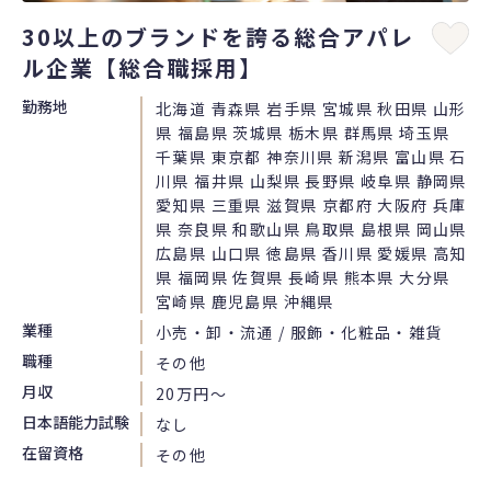
30以上のブランドを誇る総合アパレ
ル企業【総合職採用】
勤務地
北海道 青森県 岩手県 宮城県 秋田県 山形
県 福島県 茨城県 栃木県 群馬県 埼玉県
千葉県 東京都 神奈川県 新潟県 富山県 石
川県 福井県 山梨県 長野県 岐阜県 静岡県
愛知県 三重県 滋賀県 京都府 大阪府 兵庫
県 奈良県 和歌山県 鳥取県 島根県 岡山県
広島県 山口県 徳島県 香川県 愛媛県 高知
県 福岡県 佐賀県 長崎県 熊本県 大分県
宮崎県 鹿児島県 沖縄県
業種
小売・卸・流通 / 服飾・化粧品・雑貨
職種
その他
月収
20万円〜
日本語能力試験
なし
在留資格
その他