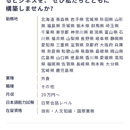
るビジネスを、 ぜひ私たちとともに
構築しませんか?
勤務地
北海道 青森県 岩手県 宮城県 秋田県 山形
県 福島県 茨城県 栃木県 群馬県 埼玉県
千葉県 東京都 神奈川県 新潟県 富山県 石
川県 福井県 山梨県 長野県 岐阜県 静岡県
愛知県 三重県 滋賀県 京都府 大阪府 兵庫
県 奈良県 和歌山県 鳥取県 島根県 岡山県
広島県 山口県 徳島県 香川県 愛媛県 高知
県 福岡県 佐賀県 長崎県 熊本県 大分県
宮崎県 鹿児島県
業種
外食
職種
その他
月収
20万円〜
日本語能力試験
日常会話レベル
在留資格
技術・人文知識・国際業務