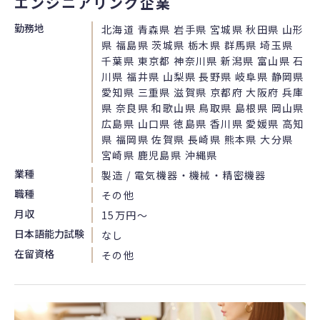
エンジニアリング企業
勤務地
北海道 青森県 岩手県 宮城県 秋田県 山形
県 福島県 茨城県 栃木県 群馬県 埼玉県
千葉県 東京都 神奈川県 新潟県 富山県 石
川県 福井県 山梨県 長野県 岐阜県 静岡県
愛知県 三重県 滋賀県 京都府 大阪府 兵庫
県 奈良県 和歌山県 鳥取県 島根県 岡山県
広島県 山口県 徳島県 香川県 愛媛県 高知
県 福岡県 佐賀県 長崎県 熊本県 大分県
宮崎県 鹿児島県 沖縄県
業種
製造 / 電気機器・機械・精密機器
職種
その他
月収
15万円〜
日本語能力試験
なし
在留資格
その他