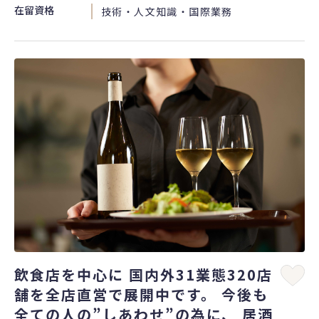
在留資格
技術・人文知識・国際業務
飲食店を中心に 国内外31業態320店
舗を全店直営で展開中です。 今後も
全ての人の”しあわせ”の為に、 居酒