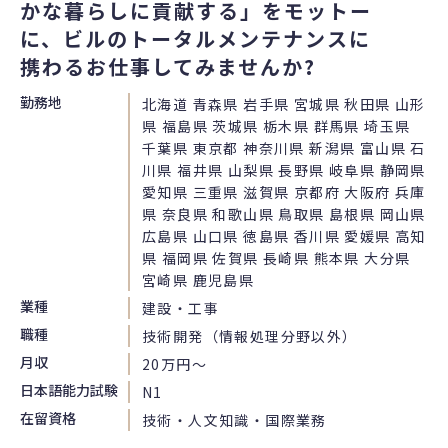
かな暮らしに貢献する」をモットー
に、ビルのトータルメンテナンスに
携わるお仕事してみませんか?
勤務地
北海道 青森県 岩手県 宮城県 秋田県 山形
県 福島県 茨城県 栃木県 群馬県 埼玉県
千葉県 東京都 神奈川県 新潟県 富山県 石
川県 福井県 山梨県 長野県 岐阜県 静岡県
愛知県 三重県 滋賀県 京都府 大阪府 兵庫
県 奈良県 和歌山県 鳥取県 島根県 岡山県
広島県 山口県 徳島県 香川県 愛媛県 高知
県 福岡県 佐賀県 長崎県 熊本県 大分県
宮崎県 鹿児島県
業種
建設・工事
職種
技術開発（情報処理分野以外）
月収
20万円〜
日本語能力試験
N1
在留資格
技術・人文知識・国際業務