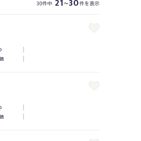
21
30
30件中
件を表示
〜
D
価
D
価