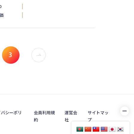
D
価
3
イバシーポリ
会員利用規
運営会
サイトマッ
約
社
プ