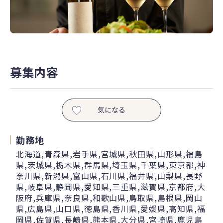
募集内容
気になる
勤務地
北海道,青森県,岩手県,宮城県,秋田県,山形県,福島
県,茨城県,栃木県,群馬県,埼玉県,千葉県,東京都,神
奈川県,新潟県,富山県,石川県,福井県,山梨県,長野
県,岐阜県,静岡県,愛知県,三重県,滋賀県,京都府,大
阪府,兵庫県,奈良県,和歌山県,鳥取県,島根県,岡山
県,広島県,山口県,徳島県,香川県,愛媛県,高知県,福
岡県,佐賀県,長崎県,熊本県,大分県,宮崎県,鹿児島