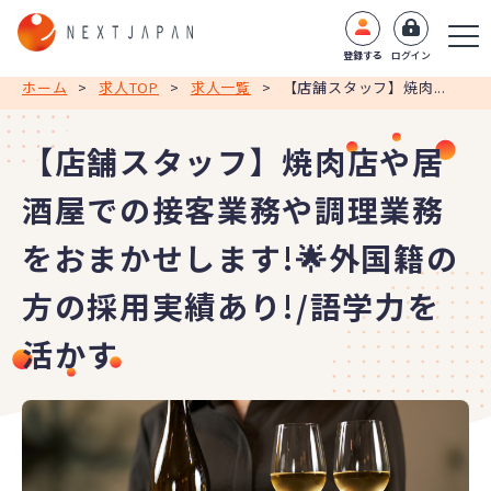
登録する
ログイン
ホーム
>
求人TOP
>
求人一覧
>
【店舗スタッフ】焼肉...
【店舗スタッフ】焼肉店や居
酒屋での接客業務や調理業務
をおまかせします!🌟外国籍の
方の採用実績あり!/語学力を
活かす