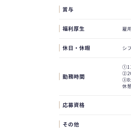
賞与
福利厚生
雇
休日・休暇
シ
①1
②2
勤務時間
③8
休憩
応募資格
その他