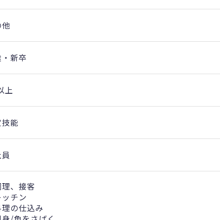
の他
途・新卒
以上
定技能
社員
調理、接客
キッチン
料理の仕込み
刺身/魚をさばく