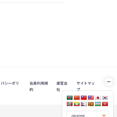
イバシーポリ
会員利用規
運営会
サイトマッ
約
社
プ