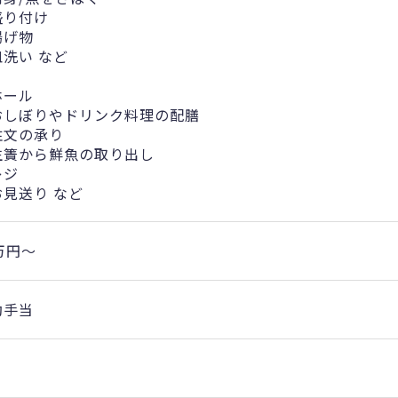
盛り付け
揚げ物
皿洗い など
ホール
おしぼりやドリンク料理の配膳
注文の承り
生簀から鮮魚の取り出し
レジ
お見送り など
万円〜
勤手当
り