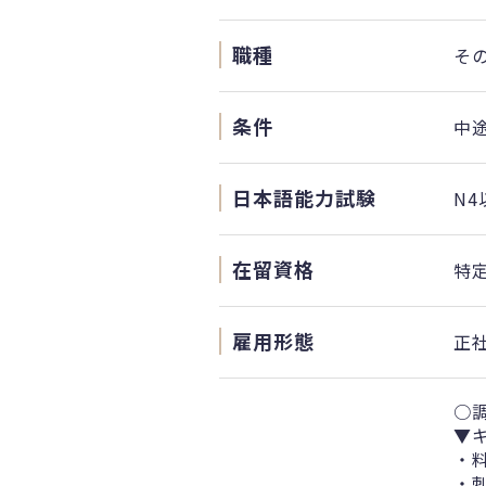
職種
そ
条件
中
日本語能力試験
N4
在留資格
特
雇用形態
正
○
▼
・
・