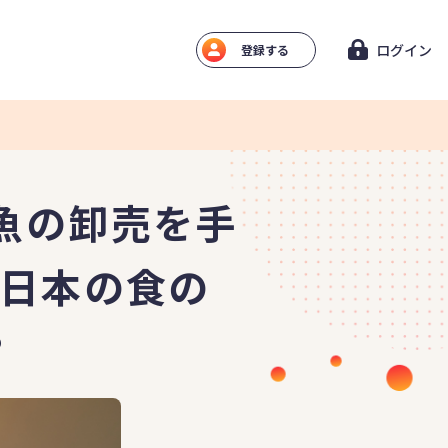
ログイン
登録する
魚の卸売を手
、日本の食の
?