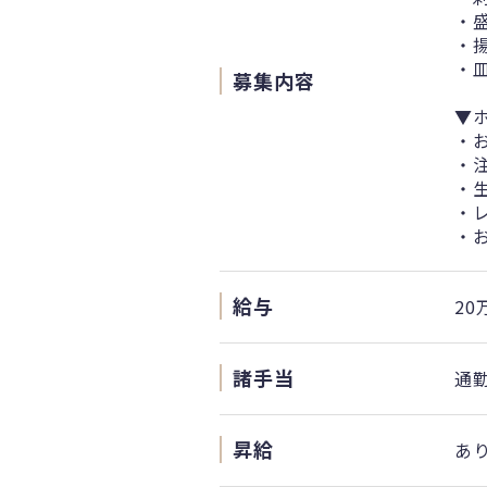
・
・
・
募集内容
▼
・
・
・
・
・
給与
20
諸手当
通
昇給
あ