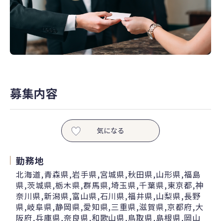
募集内容
気になる
勤務地
北海道,青森県,岩手県,宮城県,秋田県,山形県,福島
県,茨城県,栃木県,群馬県,埼玉県,千葉県,東京都,神
奈川県,新潟県,富山県,石川県,福井県,山梨県,長野
県,岐阜県,静岡県,愛知県,三重県,滋賀県,京都府,大
阪府,兵庫県,奈良県,和歌山県,鳥取県,島根県,岡山