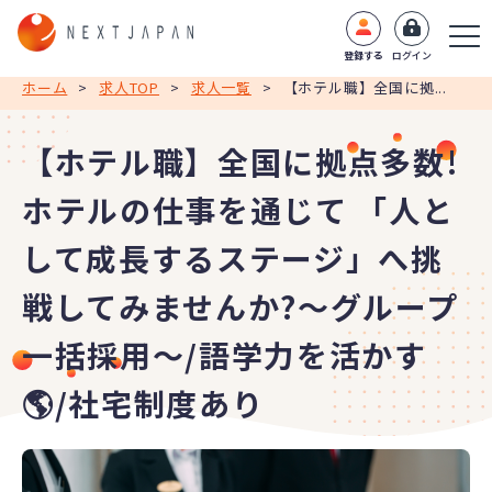
登録する
ログイン
ホーム
>
求人TOP
>
求人一覧
>
【ホテル職】全国に拠...
【ホテル職】全国に拠点多数!
ホテルの仕事を通じて 「人と
して成長するステージ」へ挑
戦してみませんか?～グループ
一括採用～/語学力を活かす
🌎/社宅制度あり