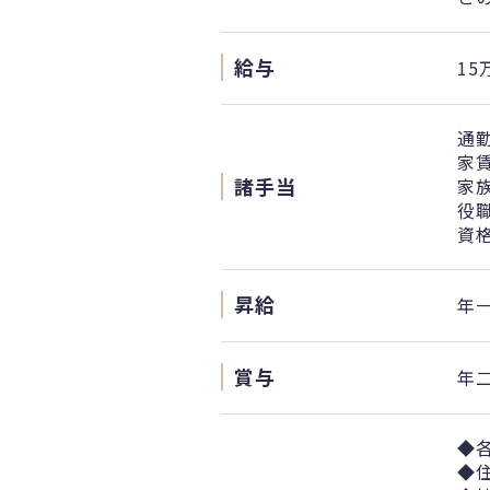
給与
15
通
家賃
諸手当
家族
役
資
昇給
年
賞与
年
◆
◆