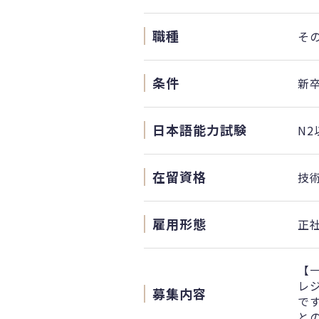
職種
そ
条件
新
日本語能力試験
N2
在留資格
技
雇用形態
正
【
レ
募集内容
で
と