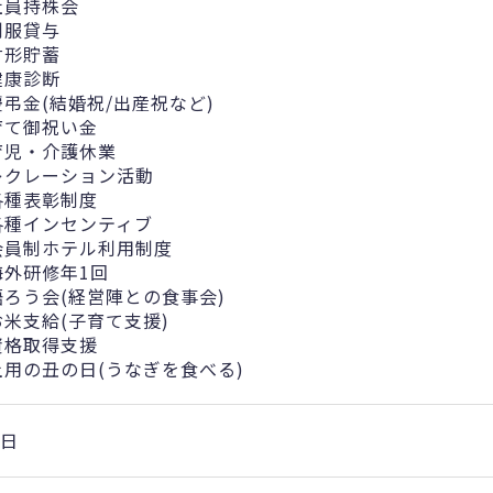
社員持株会
制服貸与
財形貯蓄
健康診断
慶弔金(結婚祝/出産祝など)
育て御祝い金
育児・介護休業
レクレーション活動
各種表彰制度
各種インセンティブ
会員制ホテル利用制度
海外研修年1回
語ろう会(経営陣との食事会)
お米支給(子育て支援)
資格取得支援
土用の丑の日(うなぎを食べる)
0日