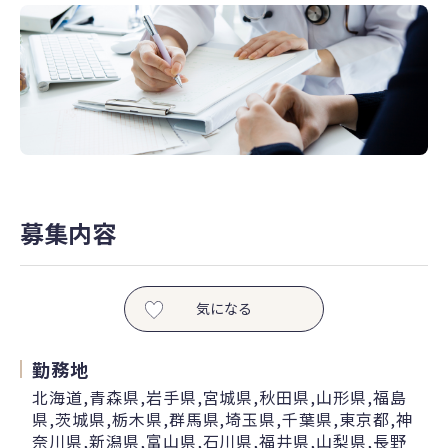
募集内容
気になる
勤務地
北海道,青森県,岩手県,宮城県,秋田県,山形県,福島
県,茨城県,栃木県,群馬県,埼玉県,千葉県,東京都,神
奈川県,新潟県,富山県,石川県,福井県,山梨県,長野