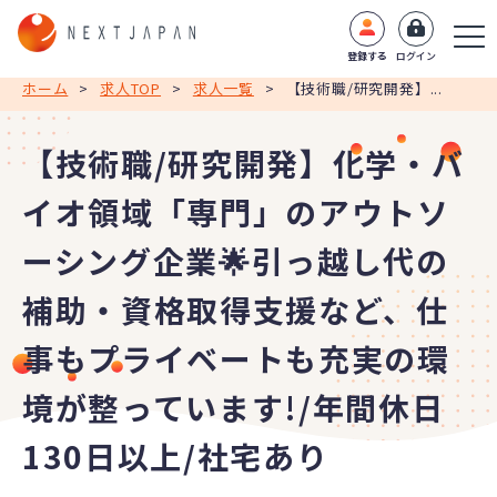
登録する
ログイン
ホーム
>
求人TOP
>
求人一覧
>
【技術職/研究開発】...
【技術職/研究開発】化学・バ
イオ領域「専門」のアウトソ
ーシング企業🌟引っ越し代の
補助・資格取得支援など、仕
事もプライベートも充実の環
境が整っています!/年間休日
130日以上/社宅あり