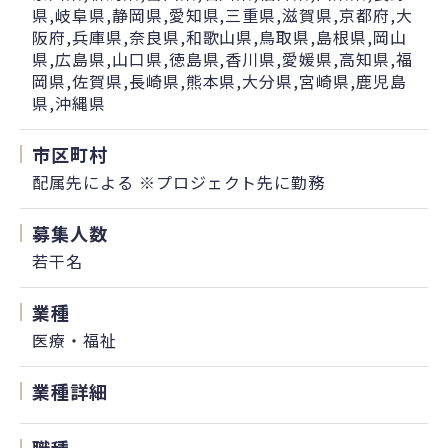
県,岐阜県,静岡県,愛知県,三重県,滋賀県,京都府,大
阪府,兵庫県,奈良県,和歌山県,鳥取県,島根県,岡山
県,広島県,山口県,徳島県,香川県,愛媛県,高知県,福
岡県,佐賀県,長崎県,熊本県,大分県,宮崎県,鹿児島
県,沖縄県
市区町村
配属先による ※プロジェクト先に勤務
募集人数
若干名
業種
医療・福祉
業種詳細