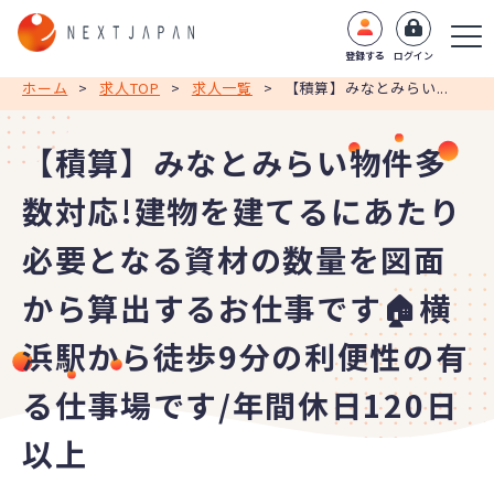
登録する
ログイン
ホーム
>
求人TOP
>
求人一覧
>
【積算】みなとみらい...
【積算】みなとみらい物件多
数対応!建物を建てるにあたり
必要となる資材の数量を図面
から算出するお仕事です🏠横
浜駅から徒歩9分の利便性の有
る仕事場です/年間休日120日
以上