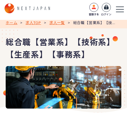
登録する
ログイン
ホーム
>
求人TOP
>
求人一覧
>
総合職【営業系】【技...
総合職【営業系】【技術系】
【生産系】【事務系】