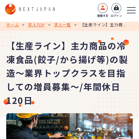
登録する
ログイン
ホーム
>
求人TOP
>
求人一覧
>
【生産ライン】主力商...
【生産ライン】主力商品の冷
凍食品(餃子/から揚げ等)の製
造～業界トップクラスを目指
しての増員募集～/年間休日
120日