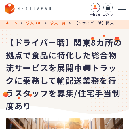
登録する
ログイン
ホーム
>
求人TOP
>
求人一覧
>
【ドライバー職】関東...
【ドライバー職】関東8カ所の
拠点で食品に特化した総合物
流サービスを展開中🚚トラッ
クに乗務して輸配送業務を行
うスタッフを募集/住宅手当制
度あり