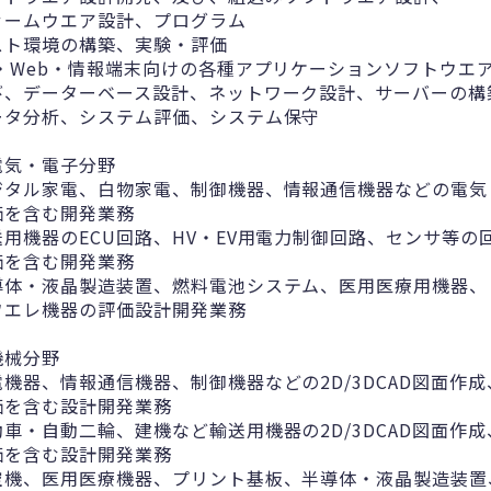
ァームウエア設計、プログラム
スト環境の構築、実験・評価
C・Web・情報端末向けの各種アプリケーションソフトウエ
び、データーベース設計、ネットワーク設計、サーバーの構
ータ分析、システム評価、システム保守
電気・電子分野
ジタル家電、白物家電、制御機器、情報通信機器などの電気
価を含む開発業務
送用機器のECU回路、HV・EV用電力制御回路、センサ等の
価を含む開発業務
導体・液晶製造装置、燃料電池システム、医用医療用機器、
ワエレ機器の評価設計開発業務
機械分野
電機器、情報通信機器、制御機器などの2D/3DCAD図面作
価を含む設計開発業務
動車・自動二輪、建機など輸送用機器の2D/3DCAD図面作
価を含む設計開発業務
空機、医用医療機器、プリント基板、半導体・液晶製造装置