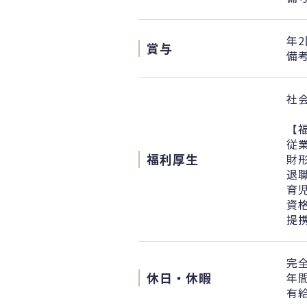
年2
賞与
備考
社
【
従
福利厚生
財
退
育
資
提
完全
休日・休暇
年間
有給