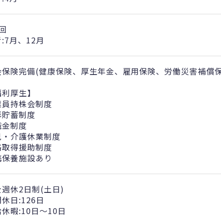
回
:7月、12月
会保険完備(健康保険、厚生年金、雇用保険、労働災害補償保険
福利厚生】
業員持株会制度
形貯蓄制度
職金制度
児・介護休業制度
格取得援助制度
携保養施設あり
週休2日制(土日)
休日:126日
休暇:10日～10日