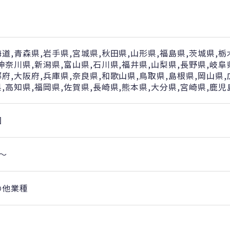
道,青森県,岩手県,宮城県,秋田県,山形県,福島県,茨城県,栃
神奈川県,新潟県,富山県,石川県,福井県,山梨県,長野県,岐阜
府,大阪府,兵庫県,奈良県,和歌山県,鳥取県,島根県,岡山県,
,高知県,福岡県,佐賀県,長崎県,熊本県,大分県,宮崎県,鹿児
国
～
の他業種