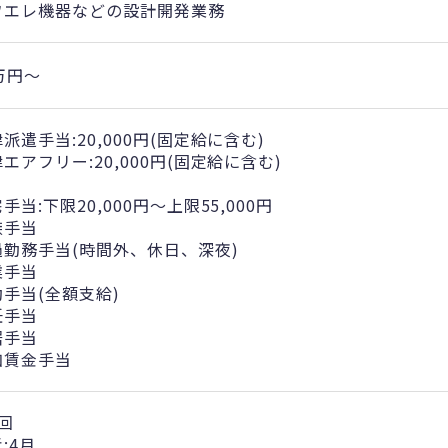
ワエレ機器などの設計開発業務
万円〜
派遣手当:20,000円(固定給に含む)
エアフリー:20,000円(固定給に含む)
手当:下限20,000円～上限55,000円
族手当
過勤務手当(時間外、休日、深夜)
業手当
勤手当(全額支給)
任手当
居手当
加賃金手当
回
:4月