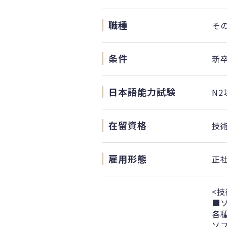
職種
そ
条件
新
日本語能力試験
N2
在留資格
技
雇用形態
正
<技
■
各
ソ