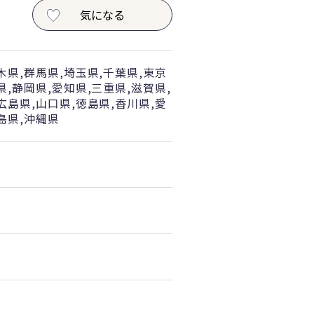
気になる
木県,群馬県,埼玉県,千葉県,東京
県,静岡県,愛知県,三重県,滋賀県,
広島県,山口県,徳島県,香川県,愛
島県,沖縄県