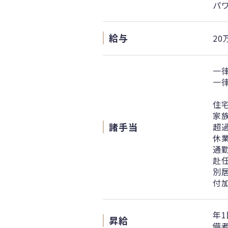
パ
給与
20
一律
一律
住宅
家
諸手当
超
休
通
赴
別
付
年1
昇給
備考