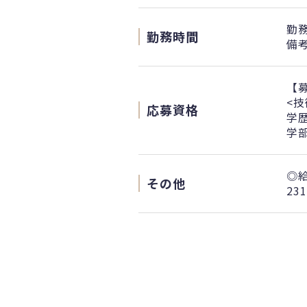
勤務
勤務時間
備考
【
<技
応募資格
学
学
◎
その他
23