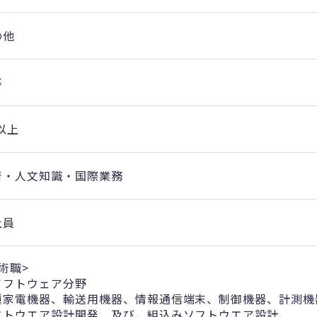
の他
卒
以上
術・人文知識・国際業務
社員
術職>
ソフトウェア分野
種家電機器、輸送用機器、情報通信端末、制御機器、計測機
フトウエア設計開発、及び、組込みソフトウエア設計、