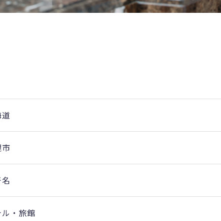
海道
幌市
干名
テル・旅館