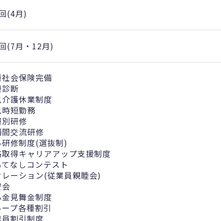
回(4月)
回(7月・12月)
種社会保険完備
康診断
児介護休業制度
児時短勤務
層別研修
舗間交流研修
外研修制度(選抜制)
格取得キャリアアップ支援制度
もてなしコンテスト
クレーション(従業員親睦会)
安会
弔金見舞金制度
ループ各種割引
業員割引制度