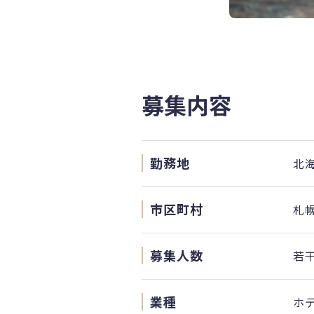
募集内容
勤務地
北
市区町村
札
募集人数
若
業種
ホ