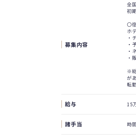
全
初
〇
ホ
・
募集内容
・
・
・
※
が
転
給与
15
諸手当
時間