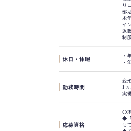
リ
部
永
イ
退職
制
・年
休日・休暇
・
変
勤務時間
1
実
〇
◆
応募資格
も