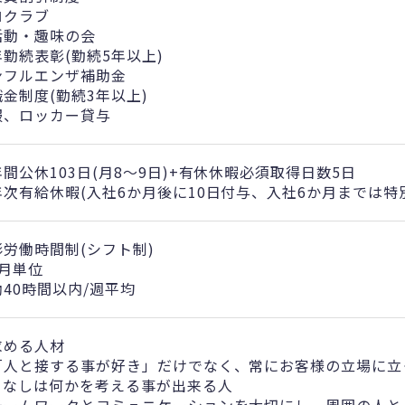
ロクラブ
活動・趣味の会
年勤続表彰(勤続5年以上)
ンフルエンザ補助金
金制度(勤続3年以上)
服、ロッカー貸与
間公休103日(月8～9日)+有休休暇必須取得日数5日
年次有給休暇(入社6か月後に10日付与、入社6か月までは特
形労働時間制(シフト制)
ヵ月単位
働40時間以内/週平均
求める人材
「人と接する事が好き」だけでなく、常にお客様の立場に立
てなしは何かを考える事が出来る人