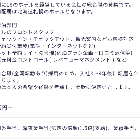
国に18のホテルを経営している会社の総合職の募集です。
期配属は北海道札幌のホテルとなります。
宿泊部門
テルのフロントスタッフ
チェックイン・チェックアウト、観光案内などお客様対応
予約受付業務(電話・インターネットなど)
ネット予約サイトの管理(宿泊プラン企画・口コミ返信等)
販売料金コントロール( レベニューマネジメント ) など
総合職(全国転勤あり)採用のため、入社3～4年後に転居を
あります。
勤は本人の希望や経験を考慮し、柔軟に決定いたします。
万円〜
外手当、深夜業手当(法定の倍額(1.5倍)支給)、業績手当、通