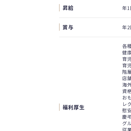
昇給
年1
賞与
年2
各
健
育
育
階
店
海
資
お
レ
福利厚生
慰
慶
グ
従