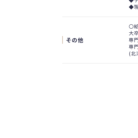
◆
◆
〇
大卒
その他
専門
専門
(北