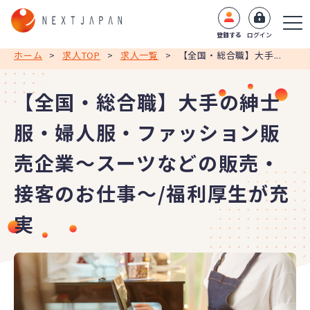
登録する
ログイン
ホーム
>
求人TOP
>
求人一覧
>
【全国・総合職】大手...
【全国・総合職】大手の紳士
服・婦人服・ファッション販
売企業～スーツなどの販売・
接客のお仕事～/福利厚生が充
実