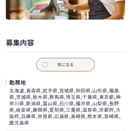
募集内容
気になる
勤務地
北海道,青森県,岩手県,宮城県,秋田県,山形県,福島
県,茨城県,栃木県,群馬県,埼玉県,千葉県,東京都,神
奈川県,新潟県,富山県,石川県,福井県,山梨県,長野
県,岐阜県,静岡県,愛知県,三重県,滋賀県,京都府,大
阪府,兵庫県,奈良県,広島県,長崎県,熊本県,宮崎県,
鹿児島県