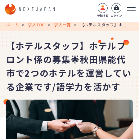
登録する
ログイン
ホーム
>
求人TOP
>
求人一覧
>
【ホテルスタッフ】ホ...
【ホテルスタッフ】ホテルフ
ロント係の募集🌟秋田県能代
市で2つのホテルを運営してい
る企業です/語学力を活かす