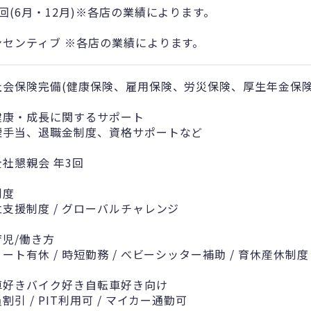
回(6月・12月)※各店の業績によります。
ンセンティブ ※各店の業績によります。
社会保険完備(健康保険、雇用保険、労災保険、厚生年金保険
健康・成長に関するサポート
煙手当、退職金制度、資格サポートなど
全社懇親会 年3回
制度
立支援制度 / グローバルチャレンジ
育児/働き方
ート有休 / 時短勤務 / べビーシッター補助 / 育休産休制度
車好きバイク好き自転車好き向け
割引 / PIT利用可 / マイカー通勤可