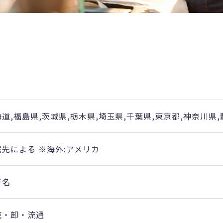
道,福島県,茨城県,栃木県,埼玉県,千葉県,東京都,神奈川県
属先による ※海外:アメリカ
干名
売・卸・流通