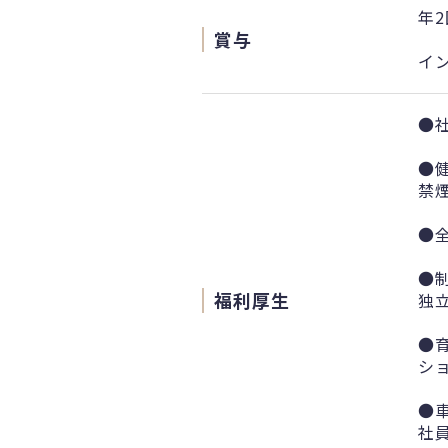
年2
賞与
イ
●
●
禁
●
●
福利厚生
独
●
ショ
●
社員