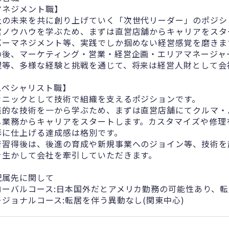
マネジメント職】
社の未来を共に創り上げていく「次世代リーダー」のポジシ
営ノウハウを学ぶため、まずは直営店舗からキャリアをスタ
バーマネジメント等、実践でしか掴めない経営感覚を磨きま
の後、マーケティング・営業・経営企画・エリアマネージャ
理等、多様な経験と挑戦を通じて、将来は経営人財として会
スペシャリスト職】
カニックとして技術で組織を支えるポジションです。
践的な技術を一から学ぶため、まずは直営店舗にてクルマ・
し業務からキャリアをスタートします。カスタマイズや修理
形に仕上げる達成感は格別です。
術習得後は、後進の育成や新規事業へのジョイン等、技術を
を生かして会社を牽引していただきます。
配属先に関して
ローバルコース:日本国外だとアメリカ勤務の可能性あり、
ージョナルコース:転居を伴う異動なし(関東中心)