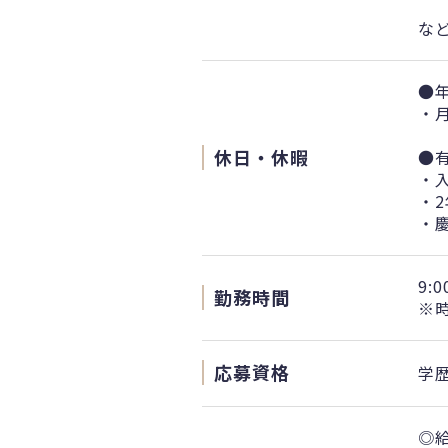
な
●年
・月
休日・休暇
●
・
・
・
9:0
勤務時間
※
応募資格
学
◎給