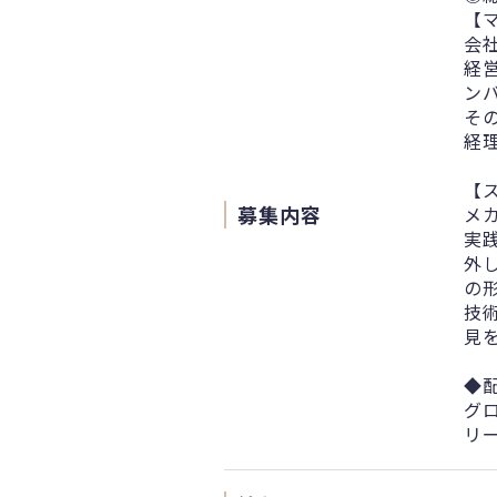
【
会
経
ン
そ
経
【
募集内容
メ
実
外
の
技
見
◆
グ
リ