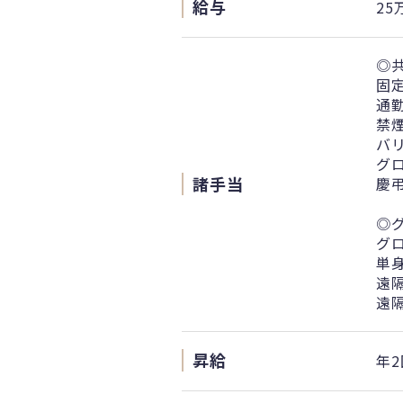
給与
25
◎
固
通勤
禁煙
バリ
グロ
諸手当
慶
◎
グロ
単
遠
遠
昇給
年2