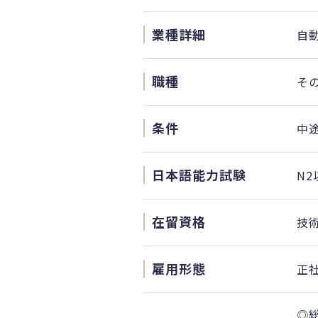
業種詳細
自
職種
そ
条件
中
日本語能力試験
N2
在留資格
技
雇用形態
正
◎