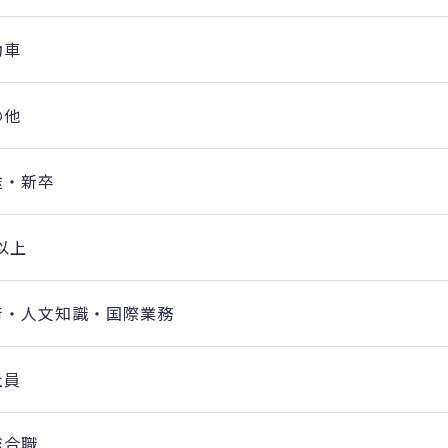
動車
の他
途・新卒
以上
術・人文知識・国際業務
社員
総合職