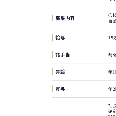
〇
募集内容
自
給与
15
諸手当
時
昇給
年1
賞与
年2
社
確