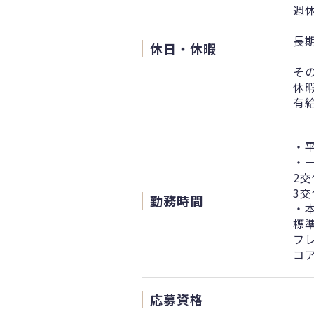
週
長期
休日・休暇
そ
休
有
・平
・
2交
3交
勤務時間
・
標準
フレ
コア
応募資格