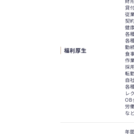
財
貸
従
契
健
各
各
勤
福利厚生
食
作
採
転
自
各
レ
OB
労
な
年間