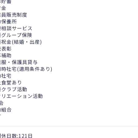
形貯蓄
付金
業員販売制度
約保養所
康相談サービス
種グループ保険
種祝金(結婚・出産)
続表彰
事補助
業服・保護具貸与
用時社宅(適用条件あり)
勤社宅
社食堂あり
種クラブ活動
クリエーション活動
会
働組合
ど
休日数:121日