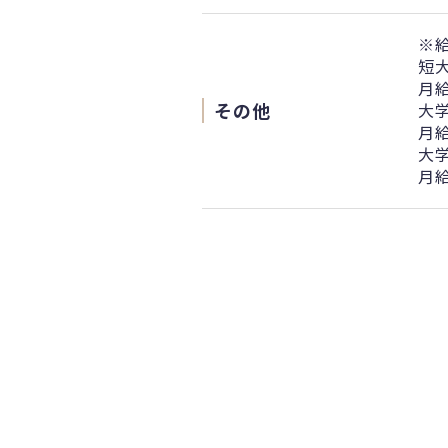
※
短
月給
その他
大
月給
大
月給