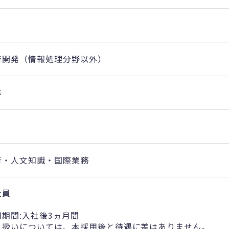
術開発（情報処理分野以外）
卒
術・人文知識・国際業務
社員
用期間:入社後3ヵ月間
り扱いについては、本採用後と待遇に差はありません。