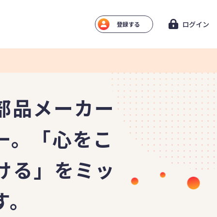
ログイン
登録する
部品メーカー
一。「心をこ
ける」をミッ
す。