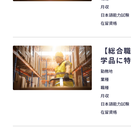
月収
日本語能力試験
在留資格
【総合職
学品に
勤務地
業種
職種
月収
日本語能力試験
在留資格