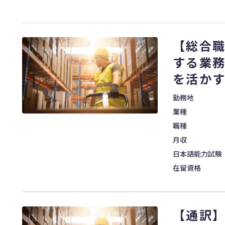
【総合職
する業務
を活かす
勤務地
業種
職種
月収
日本語能力試験
在留資格
【通訳