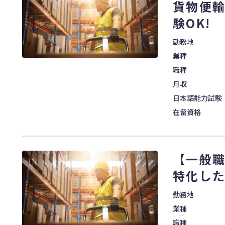
貨物便輸
験OK!
勤務地
業種
職種
月収
日本語能力試験
在留資格
【一般職
特化し
勤務地
業種
職種