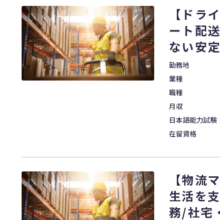
【ドラ
ート配送
ない安
勤務地
業種
職種
月収
日本語能力試験
在留資格
【物流
生活を
務/社宅