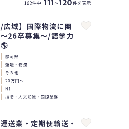
111
120
162件中
件を表示
〜
/広域】国際物流に関
～26卒募集～/語学力
🌎
静岡県
運送・物流
その他
20万円〜
N1
技術・人文知識・国際業務
】運送業・定期便輸送・