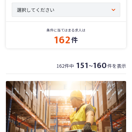
条件に当てはまる求人は
162
件
151
160
162件中
件を表示
〜