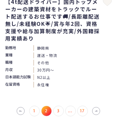
【4t配送ドライバー】国内トップメ
ーカーの建築資材をトラックでルー
ト配送するお仕事です🚚/長距離配送
無し/未経験OK🌟/賞与年2回、資格
支援や給与加算制度が充実/外国籍採
用実績あり
勤務地
静岡県
業種
運送・物流
職種
その他
月収
30万円〜
日本語能力試験
N2以上
在留資格
永住権
1
2
3
...
17