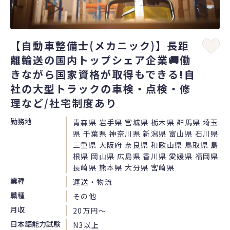
【自動車整備士(メカニック)】長距
離輸送の国内トップシェア企業🚚働
きながら国家資格が取得もできる!自
社の大型トラックの車検・点検・修
理など/社宅制度あり
勤務地
青森県 岩手県 宮城県 栃木県 群馬県 埼玉
県 千葉県 神奈川県 新潟県 富山県 石川県
三重県 大阪府 奈良県 和歌山県 鳥取県 島
根県 岡山県 広島県 香川県 愛媛県 福岡県
長崎県 熊本県 大分県 宮崎県
業種
運送・物流
職種
その他
月収
20万円〜
日本語能力試験
N3以上