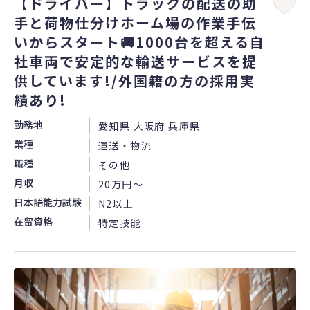
【ドライバー】トラックの配送の助
手と荷物仕分けホーム場の作業手伝
いからスタート🚚1000台を超える自
社車両で安定的な輸送サービスを提
供しています!/外国籍の方の採用実
績あり!
勤務地
愛知県 大阪府 兵庫県
業種
運送・物流
職種
その他
月収
20万円〜
日本語能力試験
N2以上
在留資格
特定技能