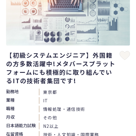
【初級システムエンジニア】外国籍
の方多数活躍中!メタバースプラット
フォームにも積極的に取り組んでい
るITの技術者集団です!
勤務地
東京都
業種
IT
職種
情報処理・通信技術
月収
その他
日本語能力試験
N2以上
在留資格
技術・人文知識・国際業務