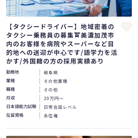
【タクシードライバー】地域密着の
タクシー乗務員の募集🚖美濃加茂市
内のお客様を病院やスーパーなど目
的地への送迎が中心です/語学力を活
かす/外国籍の方の採用実績あり
勤務地
岐阜県
業種
その他業種
職種
その他
月収
20万円〜
日本語能力試験
日常会話レベル
在留資格
永住権