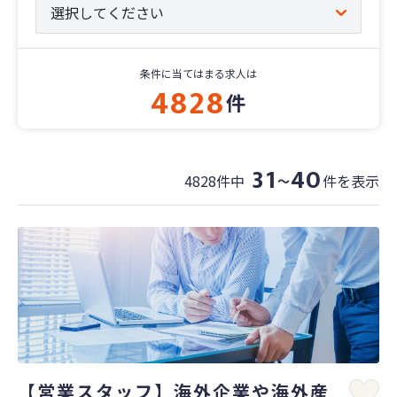
条件に当てはまる求人は
4828
件
31
40
4828件中
件を表示
〜
【営業スタッフ】海外企業や海外産