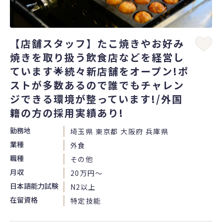
【店舗スタッフ】たこ焼きやお好み
焼きを取り扱う飲食店などを経営し
ています🌟続々新店舗をオープン!ポ
ストが多数あるので誰でもチャレン
ジできる環境が整っています!/外国
籍の方の採用実績あり!
勤務地
埼玉県 東京都 大阪府 兵庫県
業種
外食
職種
その他
月収
20万円〜
日本語能力試験
N2以上
在留資格
特定技能