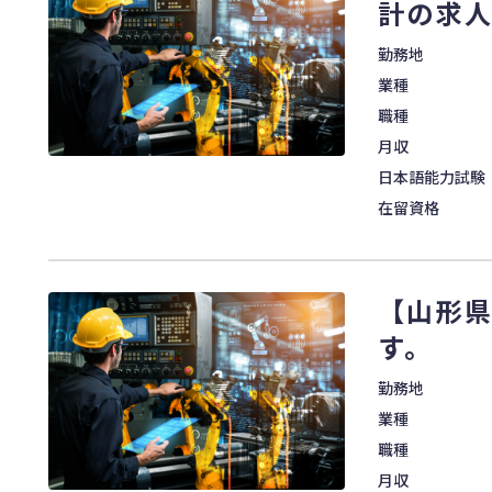
計の求
勤務地
業種
職種
月収
日本語能力試験
在留資格
【山形
す。
勤務地
業種
職種
月収