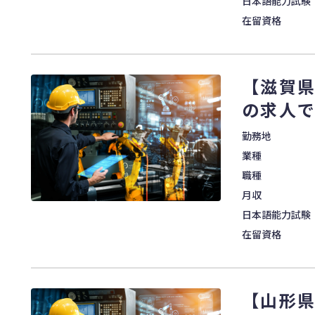
日本語能力試験
在留資格
【滋賀
の求人
勤務地
業種
職種
月収
日本語能力試験
在留資格
【山形