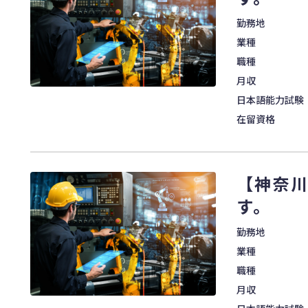
勤務地
業種
職種
月収
日本語能力試験
在留資格
【神奈
す。
勤務地
業種
職種
月収