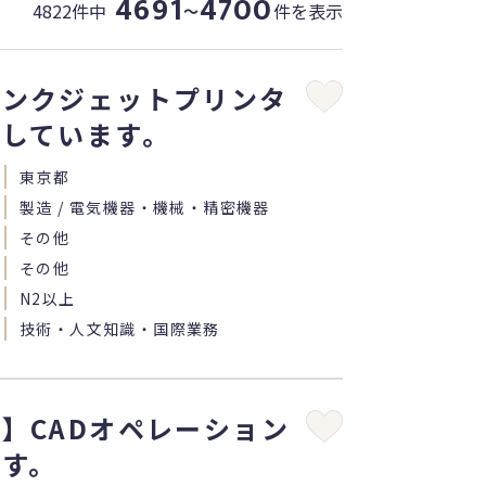
4691
4700
4822件中
件を表示
〜
インクジェットプリンタ
発しています。
東京都
製造 / 電気機器・機械・精密機器
その他
その他
N2以上
技術・人文知識・国際業務
】CADオペレーション
です。