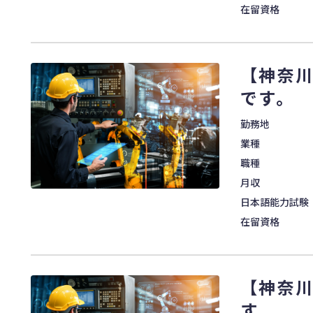
在留資格
【神奈
です。
勤務地
業種
職種
月収
日本語能力試験
在留資格
【神奈
す。