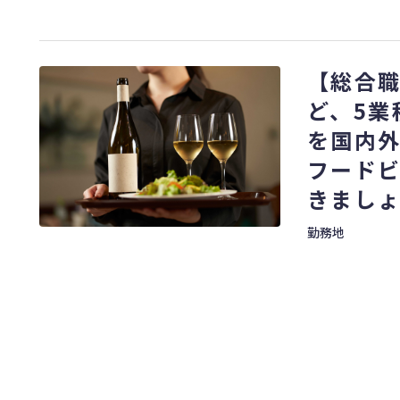
【総合
ど、5業
を国内外
フード
きましょ
勤務地