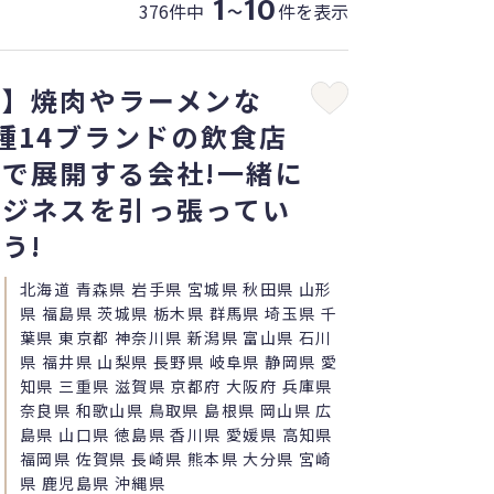
1
10
376件中
件を表示
〜
職】焼肉やラーメンな
種14ブランドの飲食店
で展開する会社!一緒に
ビジネスを引っ張ってい
う!
北海道 青森県 岩手県 宮城県 秋田県 山形
県 福島県 茨城県 栃木県 群馬県 埼玉県 千
葉県 東京都 神奈川県 新潟県 富山県 石川
県 福井県 山梨県 長野県 岐阜県 静岡県 愛
知県 三重県 滋賀県 京都府 大阪府 兵庫県
奈良県 和歌山県 鳥取県 島根県 岡山県 広
島県 山口県 徳島県 香川県 愛媛県 高知県
福岡県 佐賀県 長崎県 熊本県 大分県 宮崎
県 鹿児島県 沖縄県