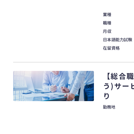
業種
職種
月収
日本語能力試験
在留資格
【総合職
う)サー
り
勤務地