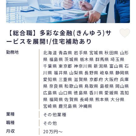
【総合職】多彩な金融(きんゆう)サ
ービスを展開!/住宅補助あり
勤務地
北海道 青森県 岩手県 宮城県 秋田県 山形
県 福島県 茨城県 栃木県 群馬県 埼玉県
千葉県 東京都 神奈川県 新潟県 富山県 石
川県 福井県 山梨県 長野県 岐阜県 静岡県
愛知県 三重県 滋賀県 京都府 大阪府 兵庫
県 奈良県 和歌山県 鳥取県 島根県 岡山県
広島県 山口県 徳島県 香川県 愛媛県 高知
県 福岡県 佐賀県 長崎県 熊本県 大分県
宮崎県 鹿児島県 沖縄県
業種
その他業種
職種
その他
月収
20万円〜