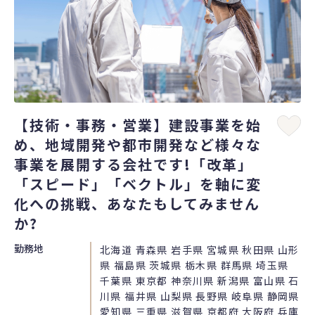
【技術・事務・営業】建設事業を始
め、地域開発や都市開発など様々な
事業を展開する会社です!「改革」
「スピード」「ベクトル」を軸に変
化への挑戦、あなたもしてみません
か?
勤務地
北海道 青森県 岩手県 宮城県 秋田県 山形
県 福島県 茨城県 栃木県 群馬県 埼玉県
千葉県 東京都 神奈川県 新潟県 富山県 石
川県 福井県 山梨県 長野県 岐阜県 静岡県
愛知県 三重県 滋賀県 京都府 大阪府 兵庫