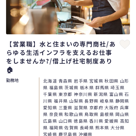
【営業職】水と住まいの専門商社/あ
らゆる生活インフラを支えるお仕事
をしませんか?/借上げ社宅制度あり
🏠
勤務地
北海道 青森県 岩手県 宮城県 秋田県 山形
県 福島県 茨城県 栃木県 群馬県 埼玉県
千葉県 東京都 神奈川県 新潟県 富山県 石
川県 福井県 山梨県 長野県 岐阜県 静岡県
愛知県 三重県 滋賀県 京都府 大阪府 兵庫
県 奈良県 和歌山県 鳥取県 島根県 岡山県
広島県 山口県 徳島県 香川県 愛媛県 高知
県 福岡県 佐賀県 長崎県 熊本県 大分県
宮崎県 鹿児島県 沖縄県