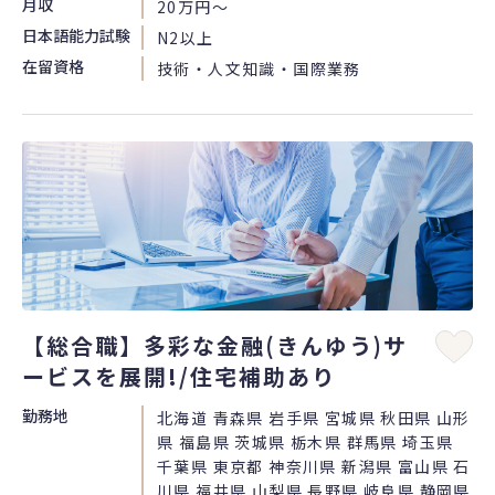
月収
20万円〜
日本語能力試験
N2以上
在留資格
技術・人文知識・国際業務
【総合職】多彩な金融(きんゆう)サ
ービスを展開!/住宅補助あり
勤務地
北海道 青森県 岩手県 宮城県 秋田県 山形
県 福島県 茨城県 栃木県 群馬県 埼玉県
千葉県 東京都 神奈川県 新潟県 富山県 石
川県 福井県 山梨県 長野県 岐阜県 静岡県