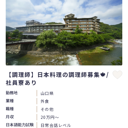
【調理師】日本料理の調理師募集🍁/
社員寮あり
勤務地
山口県
業種
外食
職種
その他
月収
20万円〜
日本語能力試験
日常会話レベル