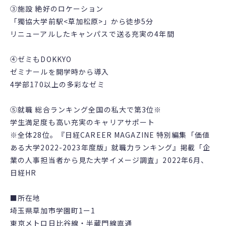
③施設 絶好のロケーション
「獨協大学前駅<草加松原>」から徒歩5分
リニューアルしたキャンパスで送る充実の4年間
④ゼミもDOKKYO
ゼミナールを開学時から導入
4学部170以上の多彩なゼミ
⑤就職 総合ランキング全国の私大で第3位※
学生満足度も高い充実のキャリアサポート
※全体28位。『日経CAREER MAGAZINE 特別編集「価値
ある大学2022-2023年度版」就職力ランキング』掲載「企
業の人事担当者から見た大学イメージ調査」2022年6月、
日経HR
■所在地
埼玉県草加市学園町1ー1
東京メトロ日比谷線・半蔵門線直通