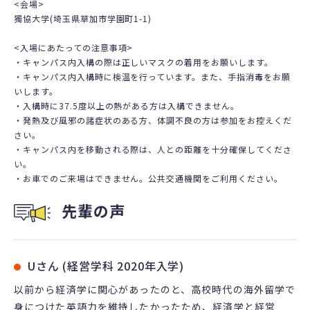
<会場>
獨協大学(埼玉県草加市学園町1-1)
<入場にあたっての注意事項>
・キャンパス内入構の際は正しいマスクの着用をお願いします。
・キャンパス内入構時に検温を行っています。また、手指消毒をお願
いします。
・入構時に37.5度以上の熱がある方は入構できません。
・発熱及び風邪の諸症状のある方、体調不良の方は参加をお控えくだ
さい。
・キャンパス内を移動される際は、人との距離を十分確保してくださ
い。
・お車でのご来場はできません。公共交通機関をご利用ください。
先輩の声
Uさん (経営学科 2020年入学)
以前から経済学に関心があったのと、高校時代の海外留学で
身につけた英語力を維持したかったため、経済学と経営