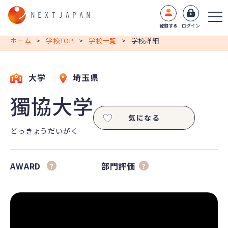
登録する
ログイン
ホーム
>
学校TOP
>
学校一覧
>
学校詳細
大学
埼玉県
獨協大学
気になる
どっきょうだいがく
AWARD
部門評価
?
?