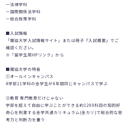
ー法律学科
ー国際関係法学科
ー総合政策学科
■入試情報
「獨協大学入試情報サイト」または冊子『入試概要』でご
確認ください。
※「留学生用HPリンク」から
■獨協大学の特長
①オールインキャンパス
4学部11学科の全学生が4年間同じキャンパスで学ぶ
②教育 専門教育だけじゃない
学部を超えて自由に学ぶことができる約1200科目の知的好
奇心を刺激する全学共通カリキュラム(全カリ)で総合的な思
考力と判断力を養う